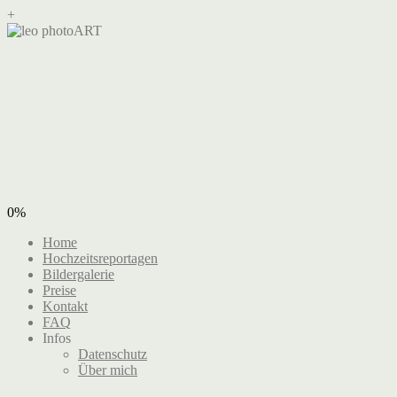
+
0%
Home
Hochzeitsreportagen
Bildergalerie
Preise
Kontakt
FAQ
Infos
Datenschutz
Über mich