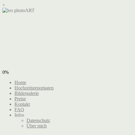
+
0%
Home
Hochzeitsreportagen
Bildergalerie
Preise
Kontakt
FAQ
Infos
Datenschutz
Über mich